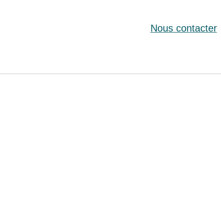
Nous contacter
Villa Marentino Location - Vacances & weekends dans le Massif du San